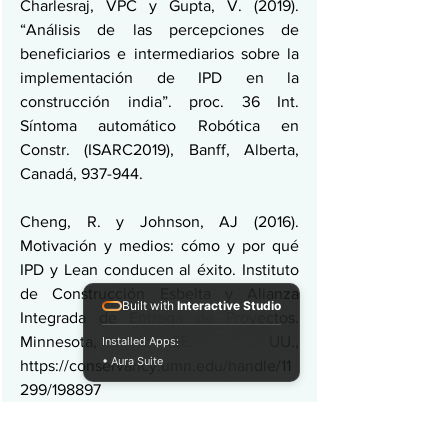
Charlesraj, VPC y Gupta, V. (2019). 
“Análisis de las percepciones de 
beneficiarios e intermediarios sobre la 
implementación de IPD en la 
construcción india”. proc. 36 Int. 
Síntoma automático Robótica en 
Constr. (ISARC2019), Banff, Alberta, 
Canadá, 937-944.
Cheng, R. y Johnson, AJ (2016). 
Motivación y medios: cómo y por qué 
IPD y Lean conducen al éxito. Instituto 
de Construcción Esbelta y Alianza 
Built with
Interactive Studio
Integrada de Entrega de Proyectos. 
Minnesota, EE. UU., 
Installed Apps:
• Aura Suite
https://conservancy.umn.edu/handle/11
299/198897
Fischer, M., Reed, D., Khanzode, A. y 