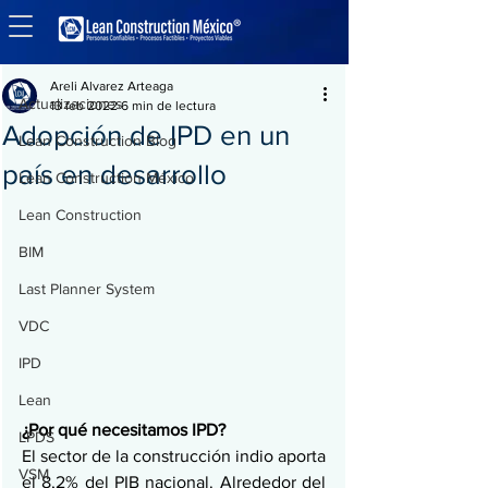
Entrada
Actualizaciones
Areli Alvarez Arteaga
Actualizaciones
13 feb 2022
6 min de lectura
Adopción de IPD en un
Lean Construction Blog
país en desarrollo
Lean Construction México
Lean Construction
BIM
Last Planner System
VDC
IPD
Lean
¿Por qué necesitamos IPD?
LPDS
El sector de la construcción indio aporta 
VSM
el 8,2% del PIB nacional. Alrededor del 