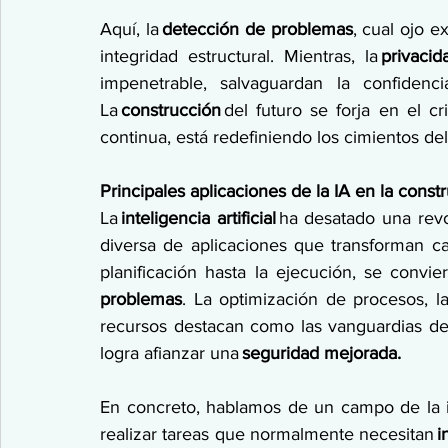
Aquí, la 
detección de problemas
, cual ojo e
integridad estructural. Mientras, la 
privaci
impenetrable, salvaguardan la confidenc
La 
construcción
 del futuro se forja en el cr
continua, está redefiniendo los cimientos del
Principales aplicaciones de la IA en la const
La 
inteligencia artificial
 ha desatado una revo
diversa de aplicaciones que transforman ca
planificación hasta la ejecución, se convie
problemas
. La optimización de procesos, la 
recursos destacan como las vanguardias de e
logra afianzar una 
seguridad mejorada.
En concreto, hablamos de un campo de la i
realizar tareas que normalmente necesitan 
i