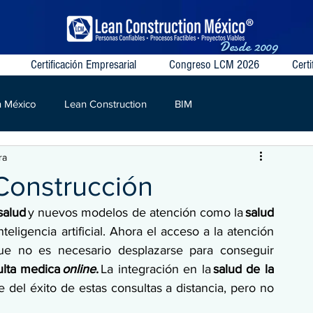
Desde
2009
Certificación Empresarial
Congreso LCM 2026
Certi
n México
Lean Construction
BIM
ra
S
VSM
Target Value
Contratos Colaborativos
Construcción
salud 
y nuevos modelos de atención como la 
salud 
nteligencia artificial. Ahora el acceso a la atención 
ue no es necesario desplazarse para conseguir 
lta medica 
online
.
 La integración en la 
salud de la 
e del éxito de estas consultas a distancia, pero no 