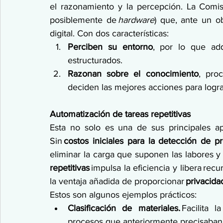
el razonamiento y la percepción. La Comisi
posiblemente de 
hardware
) que, ante un ob
digital. Con dos características: 
Perciben su entorno
, por lo que adq
estructurados. 
Razonan sobre el conocimiento
, pro
deciden las mejores acciones para logra
Automatización de tareas repetitivas
Esta no solo es una de sus principales ap
Sin 
costos iniciales para la detección de p
eliminar la carga que suponen las labores y a
repetitivas
 impulsa la eficiencia y libera re
la ventaja añadida de proporcionar 
privacida
Estos son algunos ejemplos prácticos: 
Clasificación de materiales. 
Facilita l
procesos que anteriormente precisaban