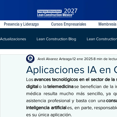
Presencia y Liderazgo
Cursos Empresariales
Membresía
Actualizaciones
Lean Construction Blog
Lean Constructio
Areli Alvarez Arteaga
12 ene 2025
8 min de lectu
Last Planner System
VDC
IPD
Lean
LPD
Aplicaciones IA en 
Los
 avances tecnológicos en el sector de la 
Kaizen
Construcción
digital
 o la 
telemedicina
 se benefician de la i
médica resulta mucho más sencillo, ya q
asistencia profesional y basta con una 
consu
inteligencia artificial
 es, en parte, responsabl
es su única aplicación. 