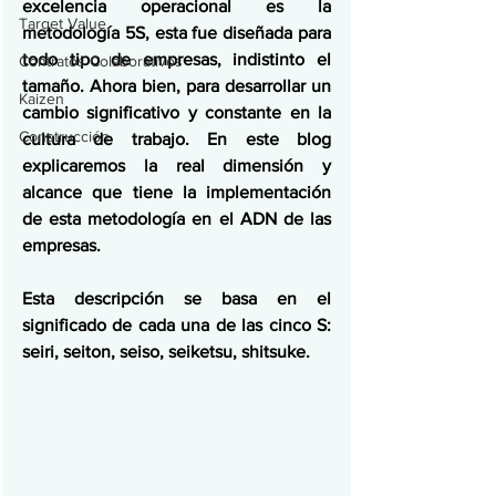
excelencia operacional es la 
Target Value
metodología 5S, esta fue diseñada para 
todo tipo de empresas, indistinto el 
Contratos Colaborativos
tamaño. Ahora bien, para desarrollar un 
Kaizen
cambio significativo y constante en la 
Construcción
cultura de trabajo. En este blog 
explicaremos la real dimensión y 
alcance que tiene la implementación 
de esta metodología en el ADN de las 
empresas.
Esta descripción se basa en el 
significado de cada una de las cinco S: 
seiri, seiton, seiso, seiketsu, shitsuke.