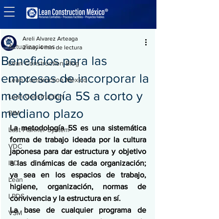
Entrada
Actualizaciones
Areli Alvarez Arteaga
Actualizaciones
2 may
4 min de lectura
Beneficios para las
Lean Construction Blog
empresas de incorporar la
Lean Construction México
metodología 5S a corto y
Lean Construction
mediano plazo
BIM
La metodología 5S es una sistemática 
Last Planner System
forma de trabajo ideada por la cultura 
VDC
japonesa para dar estructura y objetivo 
IPD
a las dinámicas de cada organización; 
ya sea en los espacios de trabajo, 
Lean
higiene, organización, normas de 
LPDS
convivencia y la estructura en sí.
La base de cualquier programa de 
VSM