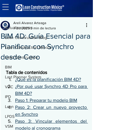
Entrada
Actualizaciones
Areli Alvarez Arteaga
Actualizaciones
7 dic 2025
3 min de lectura
BIM 4D: Guía Esencial para
Lean Construction Blog
Planificar con Synchro
Lean Construction México
desde Cero
Lean Construction
BIM
Tabla de contenidos
Last Planner System
¿Qué es la planificación BIM 4D?
¿Por qué usar Synchro 4D Pro para 
VDC
BIM 4D?
IPD
Paso 1: Preparar tu modelo BIM
Lean
Paso 2: Crear un nuevo proyecto 
en Synchro
LPDS
Paso 3: Vincular elementos del 
VSM
modelo al cronograma