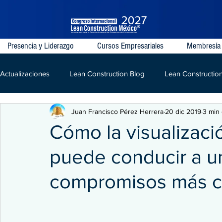
Presencia y Liderazgo
Cursos Empresariales
Membresía
Actualizaciones
Lean Construction Blog
Lean Constructio
Juan Francisco Pérez Herrera
20 dic 2019
3 min 
Last Planner System
VDC
IPD
Lean
LPD
Cómo la visualizaci
puede conducir a un
Kaizen
Construcción
compromisos más c