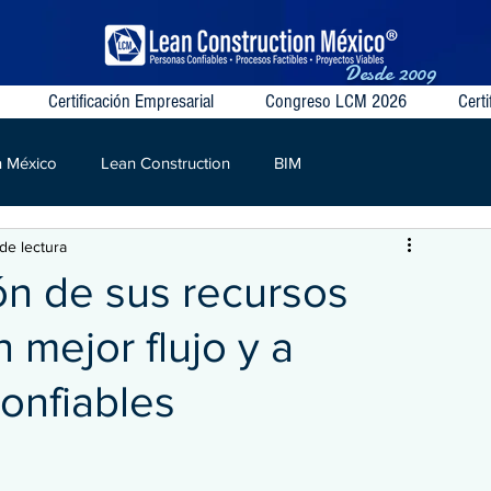
Desde
2009
Certificación Empresarial
Congreso LCM 2026
Certi
n México
Lean Construction
BIM
de lectura
S
VSM
Target Value
Contratos Colaborativos
ón de sus recursos
 mejor flujo y a
onfiables