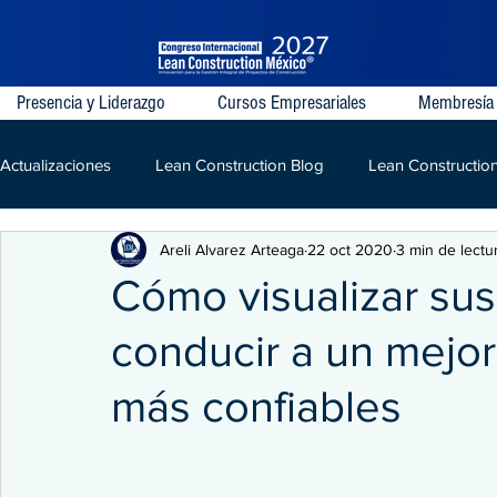
Presencia y Liderazgo
Cursos Empresariales
Membresía
Actualizaciones
Lean Construction Blog
Lean Constructio
Areli Alvarez Arteaga
22 oct 2020
3 min de lectu
Last Planner System
VDC
IPD
Lean
LPD
Cómo visualizar su
conducir a un mejor
Kaizen
Construcción
más confiables