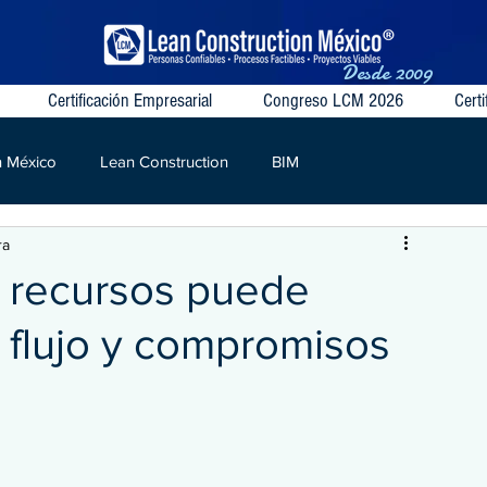
Desde
2009
Certificación Empresarial
Congreso LCM 2026
Certi
n México
Lean Construction
BIM
ra
S
VSM
Target Value
Contratos Colaborativos
s recursos puede
 flujo y compromisos