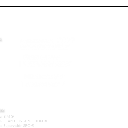
AL
CAS
nal BIM ®
cional LEAN CONSTRUCTION ®
nal Supervisión SRO ®