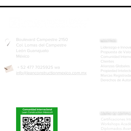
La Cultura Lean, filosofía de
Cómo Elabora
eficiencia y enfoque al cliente
el Diagrama
Boulevard Campestre 2150
NOSOTROS:
Col. Lomas del Campestre
Líderazgo e Innov
León Guanajuato
Propuesta de Valo
México
Comunidad Interna
Clientes
Alianzas Globales
+ 52 477 7025925 wa
Propiedad Intelect
info@leanconstructionmexico.com.mx
Marcas Registrada
Derechos de Autor
CENTRO DE CERTIFIC
Certificaciones In
Workshops Acad
Diplomados Ava