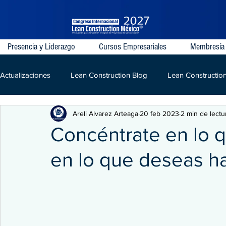
Presencia y Liderazgo
Cursos Empresariales
Membresía
Actualizaciones
Lean Construction Blog
Lean Constructio
Areli Alvarez Arteaga
20 feb 2023
2 min de lectu
Last Planner System
VDC
IPD
Lean
LPD
Concéntrate en lo q
en lo que deseas h
Kaizen
Construcción