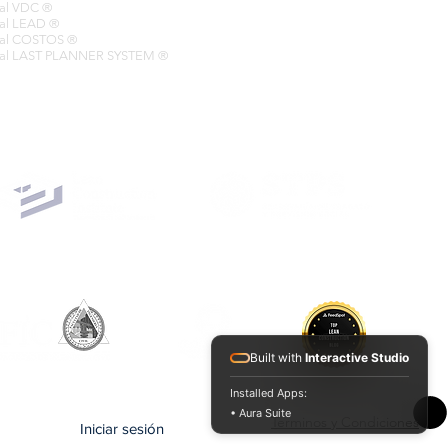
onal VDC ®
onal LEAD ®
onal COSTOS ®
ional LAST PLANNER SYSTEM ®
Built with
Interactive Studio
Installed Apps:
• Aura Suite
Terminos y Condiciones
Iniciar sesión