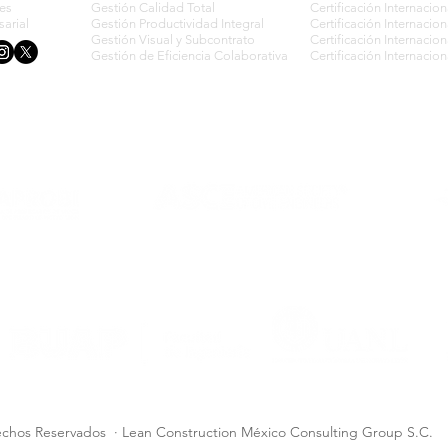
les
Gestión Calidad Total
Certificación Internaci
arial
Gestión Productividad Integral
Certificación Internaci
Gestión Visual y Subcontrato
Certificación Internaci
Gestión de Eficiencia Colaborativa
Certificación Internac
© Derechos de
autor
chos Reservados · Lean Construction México Consulting Group S.C.