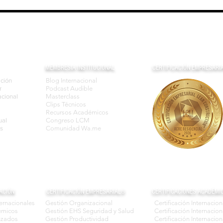
r en la Práctica
Gestión del Tiempo:
 de Pareto
Estrategias para un Entorno
Hiperconectado
MEMBRESIA INSTITUCIONAL
CERTIFICACIÓN EMPRESARI
ación
Blog Internacional
r
Podcast Audible
cional
Masterclass
Clips Técnicos
Recursos Académicos
ual
Congreso LCM
s
Comunidad Wa.me
ACIÓN
CERTIFICACIÓN EMPRESARIAL®
CERTIFICACIONES ACADÉMI
ternacionales
Gestión Organizacional
Certificación Internacio
émicos
Gestión EHS Seguridad y Salud
Certificación Interna
nzados
Gestión Productividad
Certificación Internacio