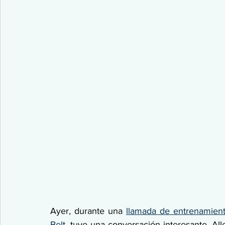
Ayer, durante una 
llamada de entrenamien
Belt
, tuve una conversación interesante. Al