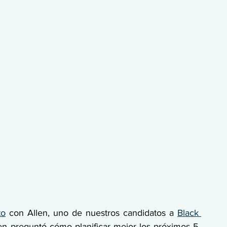
to
 con Allen, uno de nuestros candidatos a 
Black 
len preguntó cómo planificar mejor los próximos 5 