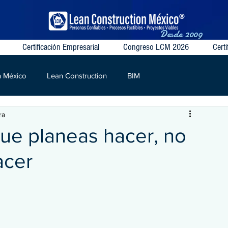
Desde
2009
Certificación Empresarial
Congreso LCM 2026
Certi
n México
Lean Construction
BIM
ra
S
VSM
Target Value
Contratos Colaborativos
ue planeas hacer, no
acer