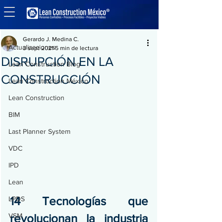
Entrada
Actualizaciones
Gerardo J. Medina C.
Actualizaciones
3 sept 2021
5 min de lectura
DISRUPCIÓN EN LA
Lean Construction Blog
CONSTRUCCIÓN
Lean Construction México
Lean Construction
BIM
Last Planner System
VDC
IPD
Lean
14 Tecnologías que 
LPDS
VSM
revolucionan la industria 