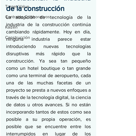
Target Value
de la construcción
Contratos Colaborativos
La adopción de tecnología de la 
industria de la construcción continúa 
Kaizen
cambiando rápidamente. Hoy en día, 
Construcción
ninguna industria parece estar 
introduciendo nuevas tecnologías 
disruptivas más rápido que la 
construcción. Ya sea tan pequeño 
como un hotel boutique o tan grande 
como una terminal de aeropuerto, cada 
una de las muchas facetas de un 
proyecto se presta a nuevos enfoques a 
través de la tecnología digital, la ciencia 
de datos u otros avances. Si no están 
incorporando tantos de estos como sea 
posible a su propia operación, es 
posible que se encuentre entre los 
interrumpidos en lugar de los 