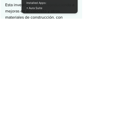
Installed Apps:
Esta investigación está conduciendo a 
• Aura Suite
mejoras en el concreto y otros 
materiales de construcción, con 
beneficios que incluyen una menor 
huella de carbono. Por ejemplo, los 
investigadores han descubierto que las 
cianobacterias agregadas a la mezcla 
de concreto en realidad devoran 
dióxido de carbono, fortaleciendo el 
concreto y, en el proceso, 
consumiendo las emisiones de CO2 de 
la industria, que actualmente 
representan el 7% del total mundial.
13. Construcción modular