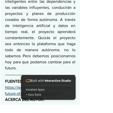
inteligentes entre las dependencias y 
las variables influyentes, conducirán a 
proyectos y planes de producción 
creados de forma autónoma. A través 
de inteligencia artificial y datos en 
tiempo real, el proyecto aprenderá 
constantemente. Quizás el proyecto 
sea entonces la plataforma que haga 
todo de manera autónoma. no lo 
sabemos Pero debemos posicionarnos 
hoy para que podamos cambiar para el 
futuro.
Built with
Interactive Studio
FUENTES. 
https://leanconstructionblog.com/the-
Installed Apps:
future-of-lean-construction.html
• Aura Suite
ACERCA DEL AUTOR. 