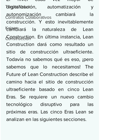
digitalización, automatización y 
Target Value
autonomización cambiará la 
Contratos Colaborativos
construcción. Y esto inevitablemente 
Kaizen
cambiará la naturaleza de Lean 
Construction. En última instancia, Lean 
Construcción
Construction dará como resultado un 
sitio de construcción ultraeficiente. 
Todavía no sabemos qué es eso, ¡pero 
sabemos que lo necesitamos! The 
Future of Lean Construction describe el 
camino hacia el sitio de construcción 
ultraeficiente basado en cinco Lean 
Eras. Se requiere un nuevo cambio 
tecnológico disruptivo para las 
próximas eras. Las cinco Eras Lean se 
analizan en las siguientes secciones.