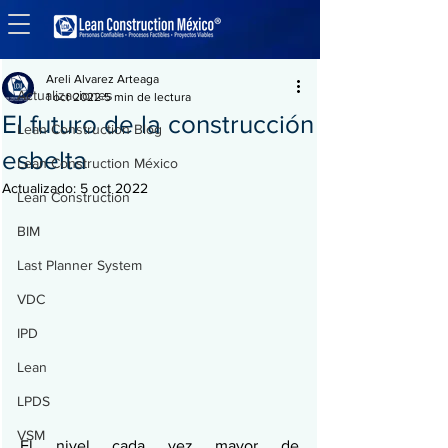
Entrada
Actualizaciones
Areli Alvarez Arteaga
Actualizaciones
1 oct 2022
5 min de lectura
El futuro de la construcción
Lean Construction Blog
esbelta
Lean Construction México
Actualizado:
5 oct 2022
Lean Construction
BIM
Last Planner System
VDC
IPD
Lean
LPDS
VSM
El nivel cada vez mayor de 