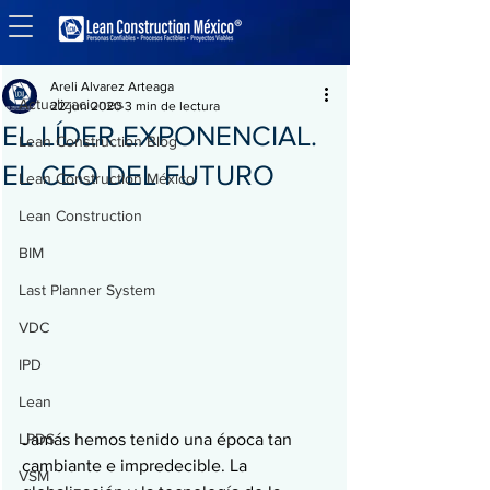
Entrada
Actualizaciones
Areli Alvarez Arteaga
Actualizaciones
22 jun 2020
3 min de lectura
EL LÍDER EXPONENCIAL.
Lean Construction Blog
EL CEO DEL FUTURO
Lean Construction México
Lean Construction
BIM
Last Planner System
VDC
IPD
Lean
LPDS
Jamás hemos tenido una época tan 
cambiante e impredecible. La 
VSM