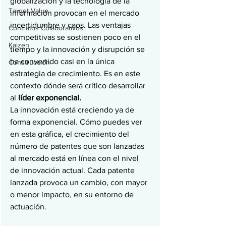
globalización y la tecnología de la 
Target Value
información provocan en el mercado 
incertidumbre y caos. Las ventajas 
Contratos Colaborativos
competitivas se sostienen poco en el 
Kaizen
tiempo y la innovación y disrupción se 
ha convertido casi en la única 
Construcción
estrategia de crecimiento. Es en este 
contexto dónde será crítico desarrollar 
al 
líder exponencial.
La innovación está creciendo ya de 
forma exponencial. Cómo puedes ver 
en esta gráfica, el crecimiento del 
número de patentes que son lanzadas 
al mercado está en línea con el nivel 
de innovación actual. Cada patente 
lanzada provoca un cambio, con mayor 
o menor impacto, en su entorno de 
actuación.