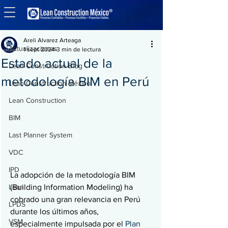
Entrada
Actualizaciones
Areli Alvarez Arteaga
Actualizaciones
1 sept 2024
3 min de lectura
Estado actual de la
Lean Construction Blog
metodología BIM en Perú
Lean Construction México
Lean Construction
BIM
Last Planner System
VDC
IPD
La adopción de la metodología BIM 
(Building Information Modeling) ha 
Lean
cobrado una gran relevancia en Perú 
LPDS
durante los últimos años, 
VSM
especialmente impulsada por el 
Plan 