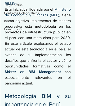
BIM Perú
.
Target Value
Esta iniciativa, liderada por el 
Ministerio 
Contratos Colaborativos
de Economía y Finanzas (MEF)
, tiene 
como objetivo implementar de manera 
Kaizen
progresiva esta metodología en los 
Construcción
proyectos de infraestructura pública en 
el país, con una meta clara para 2030. 
En este artículo exploramos el estado 
actual de esta tecnología en el país, el 
avance de su implementación, los 
desafíos que enfrenta el sector y cómo 
oportunidades formativas como el 
Máster en BIM Management
 son 
especialmente relevantes en el 
panorama actual.
Metodología BIM y su 
importancia en el Perú