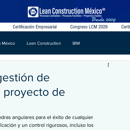
Desde
2009
Certificación Empresarial
Congreso LCM 2026
Certi
n México
Lean Construction
BIM
S
VSM
Target Value
Contratos Colaborativos
gestión de
 proyecto de
dras angulares para el éxito de cualquier 
ificación y un control rigurosos, incluso los 