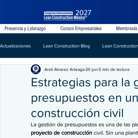
Presencia y Liderazgo
Cursos Empresariales
Membresía
Actualizaciones
Lean Construction Blog
Lean Constructio
Areli Alvarez Arteaga
20 jun
5 min de lectura
Last Planner System
VDC
IPD
Lean
LPD
Estrategias para la 
presupuestos en un
Kaizen
Construcción
construcción civil
La gestión de presupuestos es una de las pie
proyecto de construcción
 civil. Sin una plan