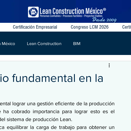
Desde
2009
Certificación Empresarial
Congreso LCM 2026
Certi
n México
Lean Construction
BIM
S
VSM
Target Value
Contratos Colaborativos
pio fundamental en la
tal lograr una gestión eficiente de la producción 
 ha cobrado importancia para lograr esto es el
 del sistema de producción Lean.
 equilibrar la carga de trabajo para obtener un 