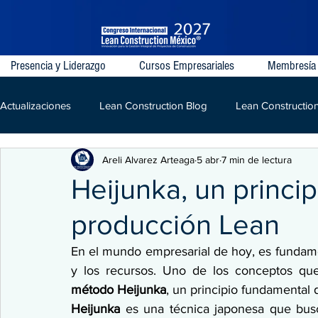
Presencia y Liderazgo
Cursos Empresariales
Membresía
Actualizaciones
Lean Construction Blog
Lean Constructio
Areli Alvarez Arteaga
5 abr
7 min de lectura
Last Planner System
VDC
IPD
Lean
LPD
Heijunka, un princi
producción Lean
Kaizen
Construcción
En el mundo empresarial de hoy, es fundamen
y los recursos. Uno de los conceptos que
método Heijunka
, un principio fundamental
Heijunka
 es una técnica japonesa que busca