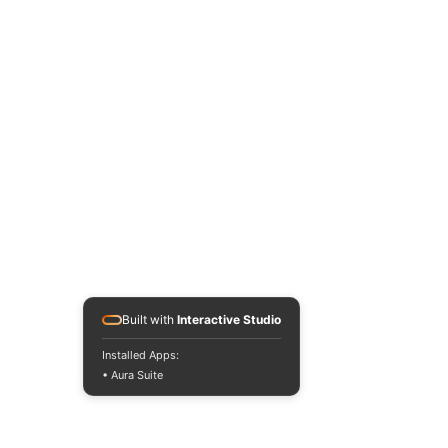
Interpretación
herramienta clave
análisis de la cau
Built with
Interactive Studio
Installed Apps:
• Aura Suite