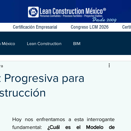
Desde
2009
Certificación Empresarial
Congreso LCM 2026
Certi
n México
Lean Construction
BIM
ra
S
VSM
Target Value
Contratos Colaborativos
Progresiva para
strucción
Hoy nos enfrentamos a esta interrogante 
fundamental: 
¿Cuál es el Modelo de 