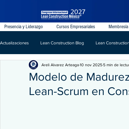
Presencia y Liderazgo
Cursos Empresariales
Membresía
Actualizaciones
Lean Construction Blog
Lean Constructio
Areli Alvarez Arteaga
10 nov 2025
5 min de lectu
Last Planner System
VDC
IPD
Lean
LPD
Modelo de Madurez 
Lean-Scrum en Con
Kaizen
Construcción