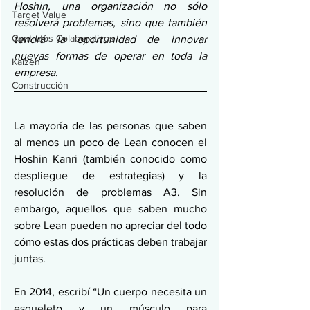
Hoshin, una organización no sólo 
Target Value
resolverá problemas, sino que también 
Contratos Colaborativos
tendrá la oportunidad de innovar 
nuevas formas de operar en toda la 
Kaizen
empresa.
Construcción
La mayoría de las personas que saben 
al menos un poco de Lean conocen el 
Hoshin Kanri (también conocido como 
despliegue de estrategias) y la 
resolución de problemas A3. Sin 
embargo, aquellos que saben mucho 
sobre Lean pueden no apreciar del todo 
cómo estas dos prácticas deben trabajar 
juntas.
En 2014, escribí “Un cuerpo necesita un 
esqueleto y un músculo para 