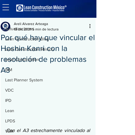
Entrada
Actualizaciones
Areli Alvarez Arteaga
Actualizaciones
13 dic 2021
5 min de lectura
Por qué hay que vincular el
Lean Construction Blog
Hoshin Kanri con la
Lean Construction México
resolución de problemas
Lean Construction
A3
BIM
Last Planner System
VDC
IPD
Lean
LPDS
Con el A3 estrechamente vinculado al 
VSM