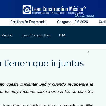
Desde
2009
Certificación Empresarial
Congreso LCM 2026
Certi
n México
Lean Construction
BIM
S
VSM
Target Value
Contratos Colaborativos
 tienen que ir juntos
to cuesta implantar BIM y cuando recuperaré la 
lo. Es muy recomendable leerlo antes de éste. Se 
 tres agentes principales en un proyecto con BIM 