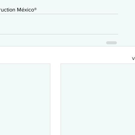
uction México®  
V