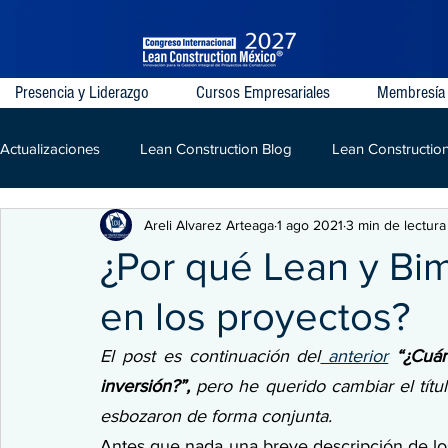
Presencia y Liderazgo
Cursos Empresariales
Membresía
Actualizaciones
Lean Construction Blog
Lean Constructio
Areli Alvarez Arteaga
1 ago 2021
3 min de lectura
Last Planner System
VDC
IPD
Lean
LPD
¿Por qué Lean y Bim
en los proyectos?
Kaizen
Construcción
El post es continuación del
 anterior
“¿Cuán
inversión?”,
 pero he querido cambiar el títu
esbozaron de forma conjunta.
Antes que nada una breve descripción de los