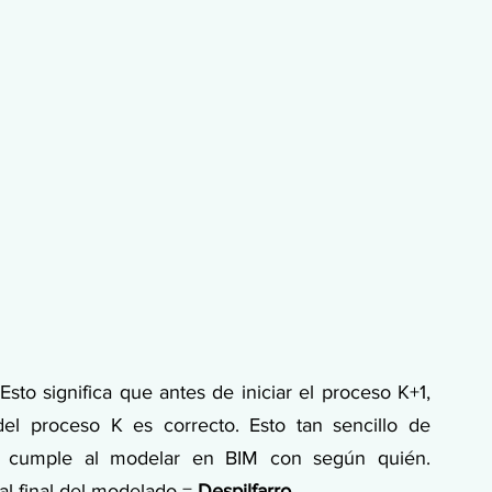
sto significa que antes de iniciar el proceso K+1, 
l proceso K es correcto. Esto tan sencillo de 
e cumple al modelar en BIM con según quién. 
 final del modelado = 
Despilfarro
.