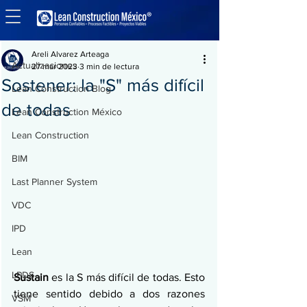
Entrada
Actualizaciones
Areli Alvarez Arteaga
Actualizaciones
27 mar 2023
3 min de lectura
Sostener: la "S" más difícil
Lean Construction Blog
de todas
Lean Construction México
Lean Construction
BIM
Last Planner System
VDC
IPD
Lean
LPDS
Sustain
 es la S más difícil de todas. Esto 
tiene sentido debido a dos razones 
VSM