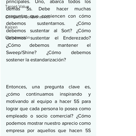
principales. Uno, abarca todos los 
Target Value
demás Ss. Debe hacer muchas 
preguntas que comiencen con cómo 
Contratos Colaborativos
debemos sustentarnos. ¿Cómo 
Kaizen
debemos sustentar al Sort? ¿Cómo 
Construcción
debemos sustentar el Enderezado? 
¿Cómo debemos mantener el 
Sweep/Shine? ¿Cómo debemos 
sostener la estandarización?
Entonces, una pregunta clave es, 
¿cómo continuamos inspirando y 
motivando al equipo a hacer 5S para 
lograr que cada persona lo posea como 
empleado o socio comercial? ¿Cómo 
podemos mostrar nuestro aprecio como 
empresa por aquellos que hacen 5S 