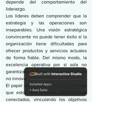
depende del comportamiento del 
liderazgo.
Los líderes deben comprender que la 
estrategia y las operaciones son 
inseparables. Una visión estratégica 
convincente no puede tener éxito si la 
organización tiene dificultades para 
ofrecer productos y servicios actuales 
de forma fiable. Del mismo modo, la 
excelencia operativa por sí sola no 
garantizará el futuro si la organización 
Built with
Interactive Studio
no innova.
Installed Apps:
El papel del líder consiste en garantizar 
• Aura Suite
que estos dos sistemas permanezcan 
conectados, vinculando los objetivos 
estratégicos con las actividades diarias 
y asegurando que el aprendizaje 
derivado del trabajo diario sirva de base 
para la estrategia futura.