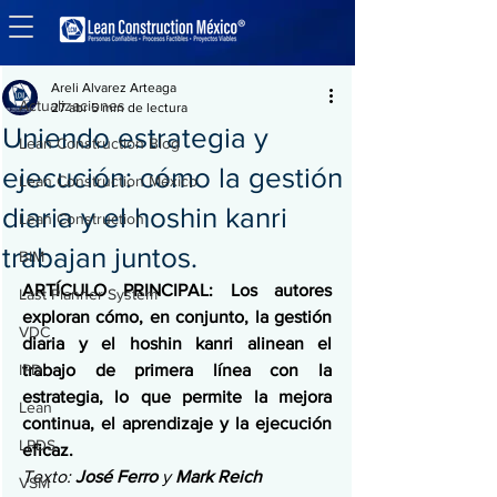
Entrada
Actualizaciones
Areli Alvarez Arteaga
Actualizaciones
27 abr
5 min de lectura
Uniendo estrategia y
Lean Construction Blog
ejecución: cómo la gestión
Lean Construction México
diaria y el hoshin kanri
Lean Construction
trabajan juntos.
BIM
ARTÍCULO PRINCIPAL: Los autores 
Last Planner System
exploran cómo, en conjunto, la gestión 
VDC
diaria y el hoshin kanri alinean el 
IPD
trabajo de primera línea con la 
estrategia, lo que permite la mejora 
Lean
continua, el aprendizaje y la ejecución 
LPDS
eficaz.
Texto: 
José Ferro
 y 
Mark Reich
VSM