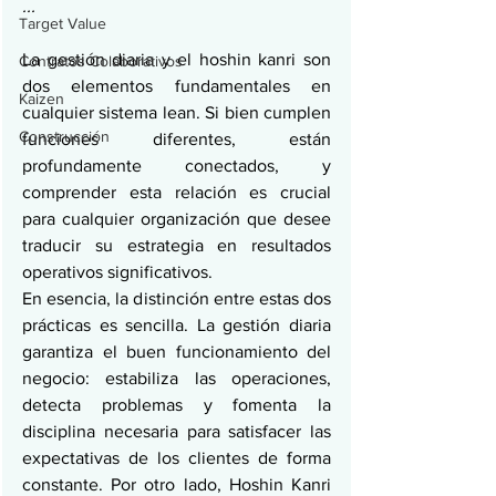
...
Target Value
La gestión diaria y el hoshin kanri son 
Contratos Colaborativos
dos elementos fundamentales en 
Kaizen
cualquier sistema lean. Si bien cumplen 
Construcción
funciones diferentes, están 
profundamente conectados, y 
comprender esta relación es crucial 
para cualquier organización que desee 
traducir su estrategia en resultados 
operativos significativos.
En esencia, la distinción entre estas dos 
prácticas es sencilla. La gestión diaria 
garantiza el buen funcionamiento del 
negocio: estabiliza las operaciones, 
detecta problemas y fomenta la 
disciplina necesaria para satisfacer las 
expectativas de los clientes de forma 
constante. Por otro lado, Hoshin Kanri 