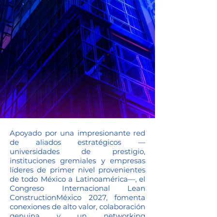
Apoyado por una impresionante red
de aliados estratégicos —
universidades de prestigio,
instituciones gremiales y empresas
líderes de primer nivel provenientes
de todo México a Latinoamérica—, el
Congreso Internacional Lean
ConstructionMéxico 2027, fomenta
conexiones de alto valor, colaboración
genuina y un networking