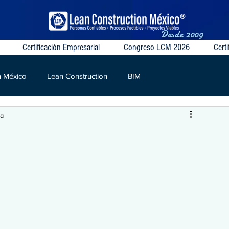
Desde
2009
Certificación Empresarial
Congreso LCM 2026
Certi
n México
Lean Construction
BIM
ra
S
VSM
Target Value
Contratos Colaborativos