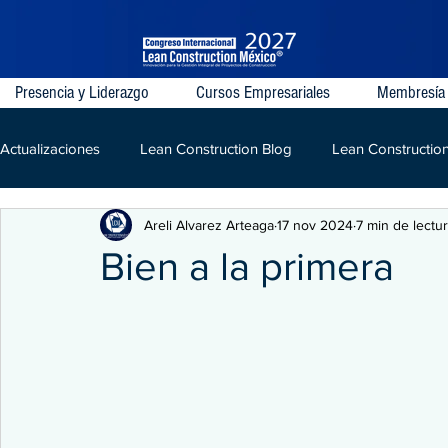
Presencia y Liderazgo
Cursos Empresariales
Membresía
Actualizaciones
Lean Construction Blog
Lean Constructio
Areli Alvarez Arteaga
17 nov 2024
7 min de lectu
Last Planner System
VDC
IPD
Lean
LPD
Bien a la primera
Kaizen
Construcción