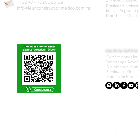
Alianzas Globales
+ 52 477 7025925 wa
Propiedad Intelect
info@leanconstructionmexico.com.mx
Marcas Registrada
Derechos de Autor
CENTRO DE CERTIFIC
Certificaciones In
Workshops Acad
Diplomados Ava
Seminarios Virtua
Formación Empres
ACREDITACIONES Y CONVENIOS NACIONALES E INTERNACIONALES