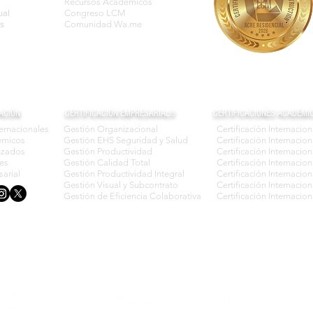
Recursos Académicos
ual
Congreso LCM
s
Comunidad Wa.me
ACIÓN
CERTIFICACIÓN EMPRESARIAL®
CERTIFICACIONES ACADÉMI
ternacionales
Gestión Organizacional
Certificación Internacio
émicos
Gestión EHS Seguridad y Salud
Certificación Interna
nzados
Gestión Productividad
Certificación Internacio
les
Gestión Calidad Total
Certificación Internaci
arial
Gestión Productividad Integral
Certificación Internaci
Gestión Visual y Subcontrato
Certificación Internaci
Gestión de Eficiencia Colaborativa
Certificación Internac
© Derechos de
autor