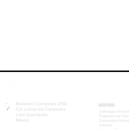
Boulevard Campestre 2150
NOSOTROS:
Col. Lomas del Campestre
Líderazgo e Innov
León Guanajuato
Propuesta de Valo
México
Comunidad Interna
Clientes