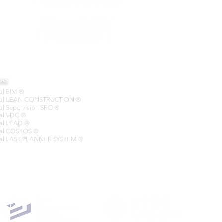
CAS
nal BIM ®
cional LEAN CONSTRUCTION ®
nal Supervisión SRO ®
onal VDC ®
onal LEAD ®
onal COSTOS ®
ional LAST PLANNER SYSTEM ®