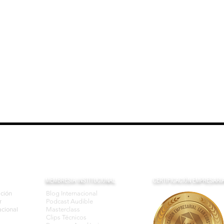
MEMBRESIA INSTITUCIONAL
CERTIFICACIÓN EMPRESARI
ación
Blog Internacional
r
Podcast Audible
cional
Masterclass
Clips Técnicos