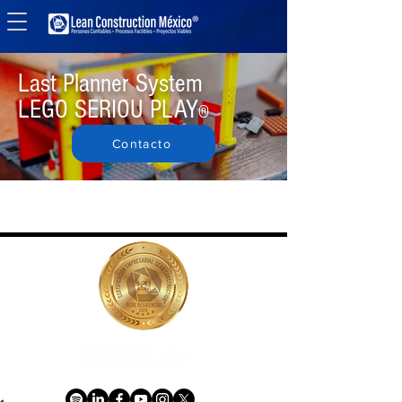
Last Planner System
LEGO SERIOU PLAY
®
Contacto