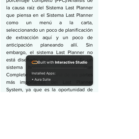
porcentaje completo (PPC)/Análisis de 
la causa raíz del Sistema Last Planner 
que piensa en el Sistema Last Planner 
como un menú a la carta, 
seleccionando un poco de planificación 
de extracción aquí y un poco de 
anticipación planeando allí. Sin 
embargo, el sistema Last Planner no 
está diseñado de esta manera. Es un 
Built with
Interactive Studio
sistema holístico, y Percent Plan 
Installed Apps:
Complete resulta ser una de las partes 
• Aura Suite
más importantes del Last Planner 
System, ya que es la oportunidad de 
aprendizaje, la posibilidad de mejorar 
como equipo y reforzar los 
compromisos para ser más confiables. 
Comience lento y pequeño y, en poco 
tiempo, verá mucha más 
responsabilidad en torno a los 