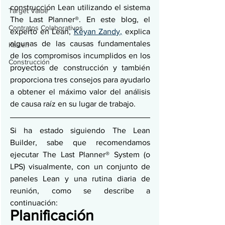
construcción Lean utilizando el sistema 
Target Value
The Last Planner®. En este blog, el 
Contratos Colaborativos
experto en Lean, 
Keyan Zandy,
 explica 
algunas de las causas fundamentales 
Kaizen
de los compromisos incumplidos en los 
Construcción
proyectos de construcción y también 
proporciona tres consejos para ayudarlo 
a obtener el máximo valor del análisis 
de causa raíz en su lugar de trabajo.
Si ha estado siguiendo The Lean 
Builder, sabe que recomendamos 
ejecutar The Last Planner® System (o 
LPS) visualmente, con un conjunto de 
paneles Lean y una rutina diaria de 
reunión, como se describe a 
continuación:
Planificación 