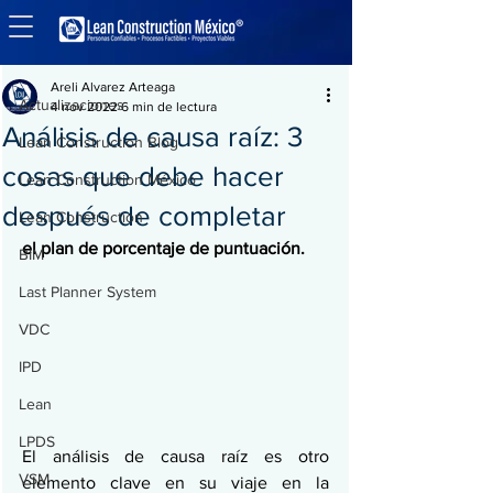
Entrada
Actualizaciones
Areli Alvarez Arteaga
Actualizaciones
4 nov 2022
6 min de lectura
Análisis de causa raíz: 3
Lean Construction Blog
cosas que debe hacer
Lean Construction México
después de completar
Lean Construction
el plan de porcentaje de puntuación.
BIM
Last Planner System
VDC
IPD
Lean
LPDS
El análisis de causa raíz es otro 
VSM
elemento clave en su viaje en la 