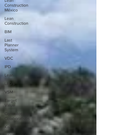
Lean
Construction
México
Lean
Construction
BIM
Last
Planner
System
VDC
IPD
Lean
LPDS
VSM
Target
Value
Contratos
Colaborativos
Kaizen