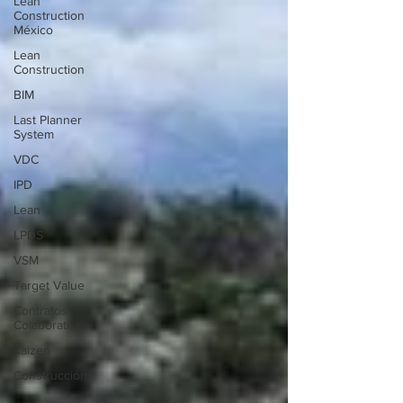
Lean
Construction
México
Lean
Construction
BIM
Last Planner
System
VDC
IPD
Lean
LPDS
VSM
Target Value
Contratos
Colaborativos
Kaizen
Construcción