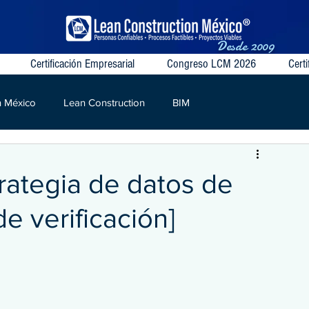
Desde
2009
Certificación Empresarial
Congreso LCM 2026
Certi
n México
Lean Construction
BIM
S
VSM
Target Value
Contratos Colaborativos
rategia de datos de
de verificación]