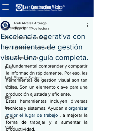
Entrada
Actualizaciones
Areli Alvarez Arteaga
Actualizaciones
11 abr
18 min de lectura
Excelencia operativa con
Lean Construction Blog
herramientas de gestión
Lean Construction México
visual. Una guía completa.
Lean Construction
Es fundamental comprender y compartir 
BIM
la información rápidamente. Por eso, las 
Last Planner System
herramientas de gestión visual son tan 
útiles. Son un elemento clave para una 
VDC
producción ajustada y eficiente.
IPD
Estas herramientas incluyen diversas 
Lean
técnicas y sistemas. Ayudan a 
organizar 
mejor el lugar de trabajo
 , a mejorar la 
LPDS
forma de trabajar y a aumentar la 
VSM
productividad.