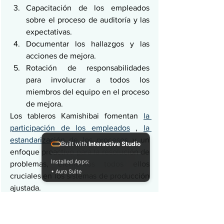
Capacitación de los empleados 
sobre el proceso de auditoría y las 
expectativas.
Documentar los hallazgos y las 
acciones de mejora.
Rotación de responsabilidades 
para involucrar a todos los 
miembros del equipo en el proceso 
de mejora.
Los tableros Kamishibai fomentan 
la 
participación de los empleados
 , 
la 
estandarización de los procesos
 y un 
Built with
Interactive Studio
enfoque proactivo para la resolución de 
Installed Apps:
problemas, elementos todos ellos 
• Aura Suite
cruciales en los sistemas de producción 
ajustada.
Cuadro de mando integral para 
un seguimiento exhaustivo del 