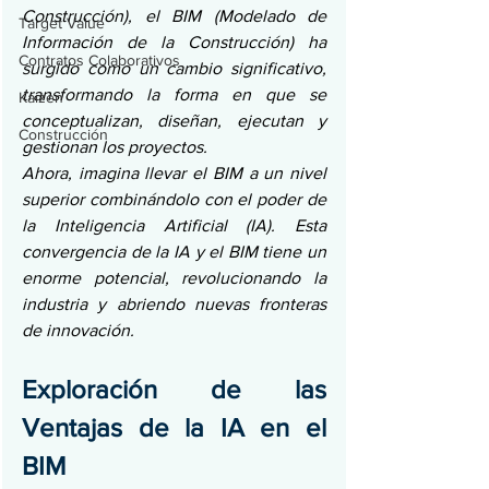
Construcción), el BIM (Modelado de 
Target Value
Información de la Construcción) ha 
Contratos Colaborativos
surgido como un cambio significativo, 
transformando la forma en que se 
Kaizen
conceptualizan, diseñan, ejecutan y 
Construcción
gestionan los proyectos.
Ahora, imagina llevar el BIM a un nivel 
superior combinándolo con el poder de 
la Inteligencia Artificial (IA). Esta 
convergencia de la IA y el BIM tiene un 
enorme potencial, revolucionando la 
industria y abriendo nuevas fronteras 
de innovación.
Exploración de las 
Ventajas de la IA en el 
BIM