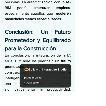
personas. La automatización con la IA-
BIM podría 
amenazar empleos
, 
especialmente aquellos que 
requieren 
habilidades menos especializadas
.
Conclusión: Un Futuro 
Prometedor y Equilibrado 
para la Construcción
En conclusión, la integración de la IA 
en el BIM abre las puertas a un 
futuro 
prometedor
 para la industria de la 
Built with
Interactive Studio
construcción. Esta simbiosis entre la 
inteligencia artificial y el BIM ofrece 
Installed Apps:
• Aura Suite
una multitud de ventajas. Mejoran 
significativamente la productividad, 
precisión y capacidades de toma de 
decisiones en el 
sector AEC
.