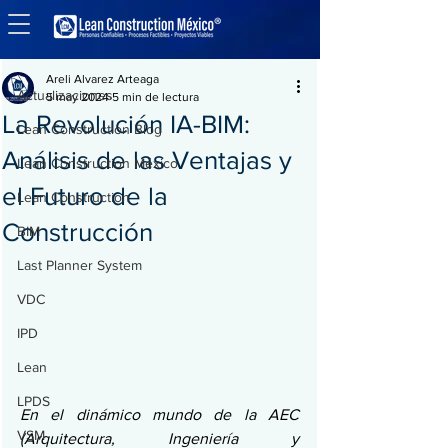
Entrada
Actualizaciones
Areli Alvarez Arteaga
Actualizaciones
5 may 2024
5 min de lectura
La Revolución IA-BIM:
Lean Construction Blog
Análisis de las Ventajas y
Lean Construction México
el Futuro de la
Lean Construction
Construcción
BIM
Last Planner System
VDC
IPD
Lean
LPDS
En el dinámico mundo de la AEC 
VSM
(Arquitectura, Ingeniería y 