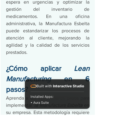
espera en urgencias y optimizar la 
gestión del inventario de 
medicamentos. En una oficina 
administrativa, la Manufactura Esbelta 
puede estandarizar los procesos de 
atención al cliente, mejorando la 
agilidad y la calidad de los servicios 
prestados.
¿Cómo aplicar 
Lean 
Manufacturing
 en 6 
Built with
Interactive Studio
pasos?
Installed Apps:
Aprenda a dar los primeros pasos para 
• Aura Suite
implementar 
la Manufactura Esbelta
 en 
su empresa. Esta metodología requiere 
no solo la aplicación de herramientas, 
sino también un cambio de mentalidad 
y cultura organizacional. La 