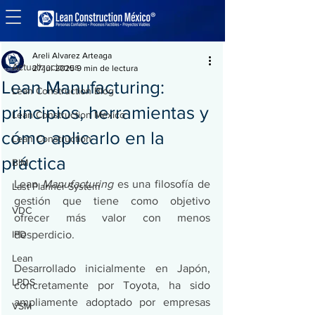
Entrada
Actualizaciones
Areli Alvarez Arteaga
Actualizaciones
27 jul 2025
9 min de lectura
Lean Manufacturing:
Lean Construction Blog
principios, herramientas y
Lean Construction México
cómo aplicarlo en la
Lean Construction
práctica
BIM
Lean 
Manufacturing
 es una filosofía de 
Last Planner System
gestión que tiene como objetivo 
VDC
ofrecer más valor con menos 
IPD
desperdicio. 
Lean
Desarrollado inicialmente en Japón, 
LPDS
concretamente por Toyota, ha sido 
ampliamente adoptado por empresas 
VSM