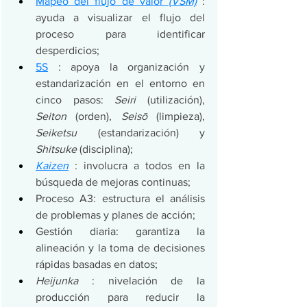
Mapeo del flujo de valor 
(VSM)
 : 
ayuda a visualizar el flujo del 
proceso para identificar 
desperdicios;
5S
 : apoya la organización y 
estandarización en el entorno en 
cinco pasos: 
Seiri
 (utilización), 
Seiton
 (orden), 
Seisō
 (limpieza), 
Seiketsu
 (estandarización) y 
Shitsuke
 (disciplina);
Kaizen
 : involucra a todos en la 
búsqueda de mejoras continuas;
Proceso A3: estructura el análisis 
de problemas y planes de acción;
Gestión diaria: garantiza la 
alineación y la toma de decisiones 
rápidas basadas en datos;
Heijunka
 : nivelación de la 
producción para reducir la 