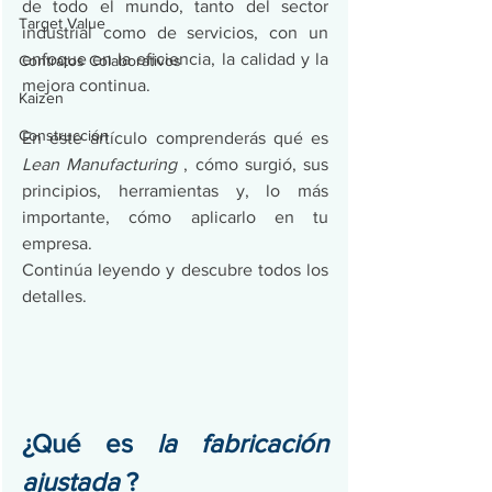
de todo el mundo, tanto del sector 
Target Value
industrial como de servicios, con un 
enfoque en la eficiencia, la calidad y la 
Contratos Colaborativos
mejora continua.
Kaizen
Construcción
En este artículo comprenderás qué es 
Lean Manufacturing
 , cómo surgió, sus 
principios, herramientas y, lo más 
importante, cómo aplicarlo en tu 
empresa.
Continúa leyendo y descubre todos los 
detalles.
¿Qué es 
la fabricación 
ajustada
 ?