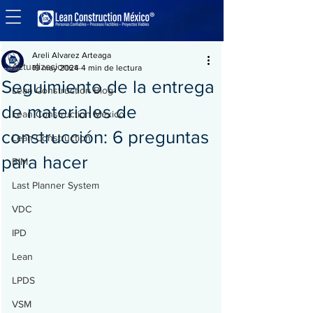
Entrada
Actualizaciones
Areli Alvarez Arteaga
Actualizaciones
19 may 2024
4 min de lectura
Seguimiento de la entrega
Lean Construction Blog
de materiales de
Lean Construction México
construcción: 6 preguntas
Lean Construction
para hacer
BIM
Last Planner System
VDC
IPD
Lean
LPDS
VSM