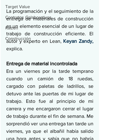
Target Value
La programación y el seguimiento de la 
Contratos Colaborativos
entrega de materiales de construcción 
es un elemento esencial de un lugar de 
Kaizen
trabajo de construcción eficiente. El 
Construcción
autor y experto en Lean, 
Keyan Zandy,
explica.
Entrega de material incontrolada
Era un viernes por la tarde temprano 
cuando un camión de 18 ruedas, 
cargado con paletas de ladrillos, se 
detuvo ante las puertas de mi lugar de 
trabajo. Esto fue al principio de mi 
carrera y me encargaron cerrar el lugar 
de trabajo durante el fin de semana. Me 
sorprendió ver una entrega tan tarde un 
viernes, ya que el albañil había salido 
una hora antes y sabía que no habría 