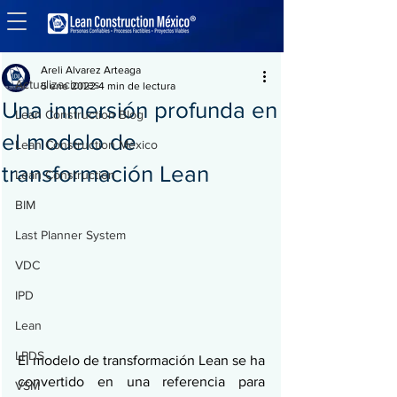
Entrada
Actualizaciones
Areli Alvarez Arteaga
Actualizaciones
5 ene 2022
4 min de lectura
Una inmersión profunda en
Lean Construction Blog
el modelo de
Lean Construction México
transformación Lean
Lean Construction
BIM
Last Planner System
VDC
IPD
Lean
LPDS
El modelo de transformación Lean se ha 
convertido en una referencia para 
VSM