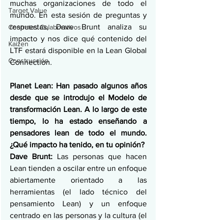
muchas organizaciones de todo el 
Target Value
mundo. En esta sesión de preguntas y 
respuestas, Dave Brunt analiza su 
Contratos Colaborativos
impacto y nos dice qué contenido del 
Kaizen
LTF estará disponible en la Lean Global 
Construcción
Connection.
Planet Lean: Han pasado algunos años 
desde que se introdujo el Modelo de 
transformación Lean. A lo largo de este 
tiempo, lo ha estado enseñando a 
pensadores lean de todo el mundo. 
¿Qué impacto ha tenido, en tu opinión?
Dave Brunt:
 Las personas que hacen 
Lean tienden a oscilar entre un enfoque 
abiertamente orientado a las 
herramientas (el lado técnico del 
pensamiento Lean) y un enfoque 
centrado en las personas y la cultura (el 