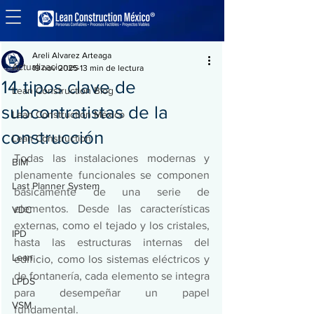
Entrada
Actualizaciones
Areli Alvarez Arteaga
Actualizaciones
19 nov 2025
13 min de lectura
14 tipos clave de
Lean Construction Blog
subcontratistas de la
Lean Construction México
construcción
Lean Construction
Todas las instalaciones modernas y 
BIM
plenamente funcionales se componen 
Last Planner System
básicamente de una serie de 
elementos. Desde las características 
VDC
externas, como el tejado y los cristales, 
IPD
hasta las estructuras internas del 
Lean
edificio, como los sistemas eléctricos y 
de fontanería, cada elemento se integra 
LPDS
para desempeñar un papel 
VSM
fundamental.  