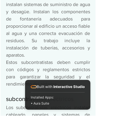
instalan sistemas de suministro de agua 
y desagüe. Instalan los componentes 
de fontanería adecuados para 
proporcionar al edificio un acceso fiable 
al agua y una correcta evacuación de 
residuos. Su trabajo incluye la 
instalación de tuberías, accesorios y 
aparatos.  
Estos subcontratistas deben cumplir 
con códigos y reglamentos estrictos 
para garantizar la seguridad y el 
rendimiento del sistema. 
Built with
Interactive Studio
Installed Apps:
subcontratistas eléctricos 
• Aura Suite
Los subcontratistas eléctricos instalan 
cableado, paneles y sistemas de 
iluminación. Su trabajo da energía a 
todos los aspectos de un edificio, 