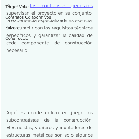
Si bien 
los contratistas generales
Target Value
supervisan el proyecto en su conjunto, 
Contratos Colaborativos
la experiencia especializada es esencial 
Kaizen
para cumplir con los requisitos técnicos 
específicos y garantizar la calidad de 
Construcción
cada componente de construcción 
necesario. 
Aquí es donde entran en juego los 
subcontratistas de la construcción. 
Electricistas, vidrieros y montadores de 
estructuras metálicas son solo algunos 