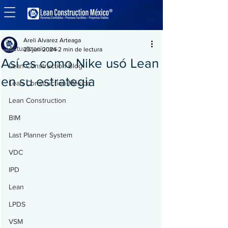
Entrada
Actualizaciones
Areli Alvarez Arteaga
Actualizaciones
23 jun 2024
2 min de lectura
Así es como Nike usó Lean
Lean Construction Blog
en su estrategia
Lean Construction México
Lean Construction
BIM
Last Planner System
VDC
IPD
Lean
LPDS
VSM