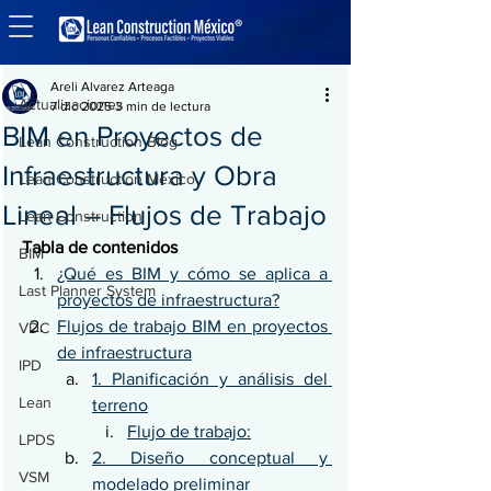
Entrada
Actualizaciones
Areli Alvarez Arteaga
Actualizaciones
7 dic 2025
3 min de lectura
BIM en Proyectos de
Lean Construction Blog
Infraestructura y Obra
Lean Construction México
Lineal – Flujos de Trabajo
Lean Construction
Tabla de contenidos
BIM
¿Qué es BIM y cómo se aplica a 
Last Planner System
proyectos de infraestructura?
Flujos de trabajo BIM en proyectos 
VDC
de infraestructura
IPD
1. Planificación y análisis del 
Lean
terreno
Flujo de trabajo:
LPDS
2. Diseño conceptual y 
VSM
modelado preliminar