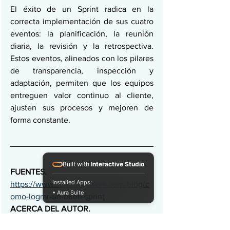
El éxito de un Sprint radica en la 
correcta implementación de sus cuatro 
eventos: la planificación, la reunión 
diaria, la revisión y la retrospectiva. 
Estos eventos, alineados con los pilares 
de transparencia, inspección y 
adaptación, permiten que los equipos 
entreguen valor continuo al cliente, 
ajusten sus procesos y mejoren de 
forma constante.
Built with
Interactive Studio
FUENTES. 
Installed Apps:
https://www.scrumnetwork.com/blog/c
• Aura Suite
omo-lograr-un-buen-sprint
ACERCA DEL AUTOR. 
https://www.scrumnetwork.com/