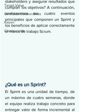
stakeholders y asegurar resultados que 
Target Value
cumplan los objetivos? A continuación, 
analizaremos los cuatro eventos 
Contratos Colaborativos
principales que componen un Sprint y 
Kaizen
los beneficios de aplicar correctamente 
Construcción
el marco de trabajo Scrum.
¿Qué es un Sprint?
El Sprint es una unidad de tiempo, de 
un máximo de cuatro semanas, donde 
el equipo realiza trabajo concreto para 
entregar valor de forma incremental al 