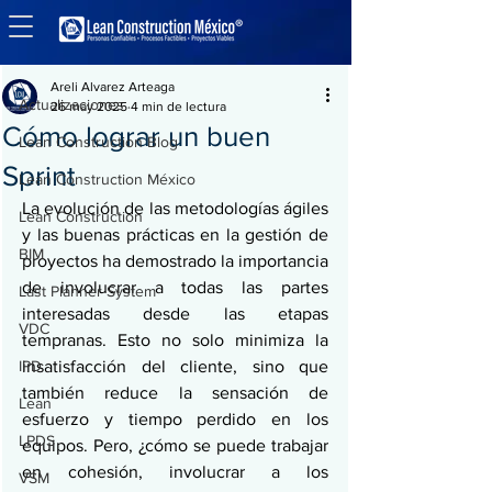
Entrada
Actualizaciones
Areli Alvarez Arteaga
Actualizaciones
26 may 2025
4 min de lectura
Cómo lograr un buen
Lean Construction Blog
Sprint
Lean Construction México
La evolución de las metodologías ágiles 
Lean Construction
y las buenas prácticas en la gestión de 
BIM
proyectos ha demostrado la importancia 
de involucrar a todas las partes 
Last Planner System
interesadas desde las etapas 
VDC
tempranas. Esto no solo minimiza la 
IPD
insatisfacción del cliente, sino que 
también reduce la sensación de 
Lean
esfuerzo y tiempo perdido en los 
LPDS
equipos. Pero, ¿cómo se puede trabajar 
en cohesión, involucrar a los 
VSM