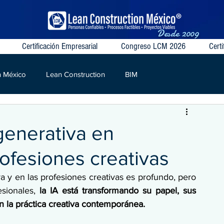
Desde
2009
Certificación Empresarial
Congreso LCM 2026
Certi
n México
Lean Construction
BIM
S
VSM
Target Value
Contratos Colaborativos
 generativa en
rofesiones creativas
a y en las profesiones creativas es profundo, pero 
sionales,
 la IA está transformando su papel, sus 
en la práctica creativa contemporánea.