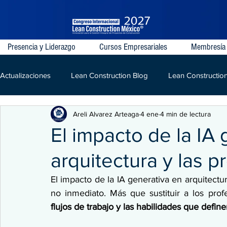
Presencia y Liderazgo
Cursos Empresariales
Membresía
Actualizaciones
Lean Construction Blog
Lean Constructio
Areli Alvarez Arteaga
4 ene
4 min de lectura
Last Planner System
VDC
IPD
Lean
LPD
El impacto de la IA
arquitectura y las p
Kaizen
Construcción
El impacto de la IA generativa en arquitectur
no inmediato. Más que sustituir a los profe
flujos de trabajo y las habilidades que defin