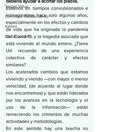
debería ayudar a acortar los plazos.
Target Value
Estamos en tiempos convulsionados e 
inimaginables hace solo algunos años, 
Contratos Colaborativos
especialmente en los efectos y cambios 
Kaizen
de vida que ha originado la pandemia 
Construcción
del Covid-19, y la tragedia asociada que 
está viviendo el mundo entero. ¿Tiene 
Ud. recuerdo de una experiencia 
colectiva de carácter y efectos 
similares?
Los acelerados cambios que estamos 
viviendo y viendo —con mayor o menor 
velocidad, (de acuerdo al lugar donde 
nos encontremos) y que están liderados 
por los avances en la tecnología y el 
uso de la información— están 
remeciendo los cimientos de muchas 
actividades y metodologías.
En este sentido hay una brecha no 