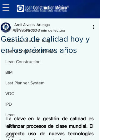
Entrada
Actualizaciones
Areli Alvarez Arteaga
Actualizaciones
23 sept 2020
3 min de lectura
Gestión de calidad hoy y
Lean Construction Blog
en los próximos años
Lean Construction México
Lean Construction
BIM
Last Planner System
VDC
IPD
Lean
La clave en la gestión de calidad es 
LPDS
alcanzar procesos de clase mundial. El 
correcto uso de nuevas tecnologías 
VSM