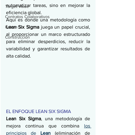
automatizar tareas, sino en mejorar la 
Target Value
eficiencia global.
Contratos Colaborativos
Aquí es donde una metodología como 
Kaizen
Lean Six Sigma
 juega un papel crucial, 
al proporcionar un marco estructurado 
Construcción
para eliminar desperdicios, reducir la 
variabilidad y garantizar resultados de 
alta calidad.
EL ENFOQUE LEAN SIX SIGMA
Lean Six Sigma
, una metodología de 
mejora continua que combina 
los 
principios de 
Lean
 (eliminación de 