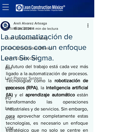
Entrada
Actualizaciones
Areli Alvarez Arteaga
Actualizaciones
15 dic 2024
4 min de lectura
La automatización de
Lean Construction Blog
procesos con un enfoque
Lean Construction México
Lean Six Sigma.
Lean Construction
El futuro del trabajo está cada vez más 
BIM
ligado a la automatización de procesos. 
Last Planner System
Tecnologías como la 
robotización de 
procesos (RPA)
, la 
inteligencia artificial 
VDC
(IA)
 y el 
aprendizaje automático
 están 
IPD
transformando las operaciones 
Lean
industriales y de servicios. Sin embargo, 
para aprovechar completamente estas 
LPDS
tecnologías, es necesario un enfoque 
VSM
estratégico que no solo se centre en 