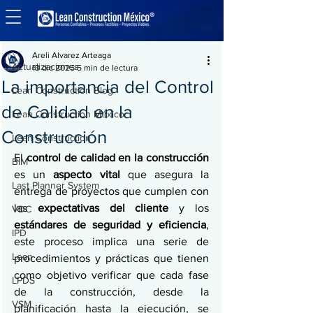
Entrada
Actualizaciones
Areli Alvarez Arteaga
Actualizaciones
13 dic 2025
5 min de lectura
La importancia del Control
Lean Construction Blog
de Calidad en la
Lean Construction México
Construcción
Lean Construction
El 
control de calidad en la construcción 
BIM
es un 
aspecto vital
 que asegura la 
Last Planner System
entrega de proyectos que cumplen con 
las 
expectativas del cliente 
y los
VDC
estándares de seguridad y eficiencia
, 
IPD
este proceso implica una serie de 
Lean
procedimientos y prácticas que tienen 
como objetivo verificar que cada fase 
LPDS
de la construcción, desde la 
VSM
planificación hasta la ejecución, se 