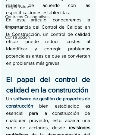
realice de acuerdo con las 
Target Value
especificaciones establecidas.
Contratos Colaborativos
En este artículo, conoceremos la 
Kaizen
importancia del Control de Calidad en 
la Construcción, un control de calidad 
Construcción
eficaz puede reducir costes al 
identificar y corregir problemas 
potenciales antes de que se conviertan 
en problemas más graves. 
El papel del control de 
calidad en la construcción
Un 
software de gestión de proyectos de 
construcción
 bien establecido es 
esencial para la construcción de 
cualquier proyecto, esto abarca una 
serie de acciones, desde 
revisiones 
periódicas 
de la documentación del 