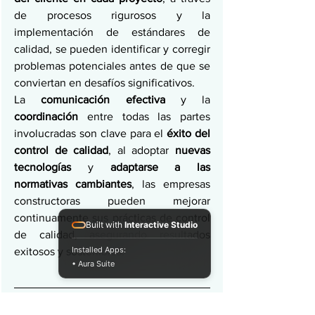
de procesos rigurosos y la 
implementación de estándares de 
calidad, se pueden identificar y corregir 
problemas potenciales antes de que se 
conviertan en desafíos significativos. 
La 
comunicación efectiva 
y la 
coordinación 
entre todas las partes 
involucradas son clave para el 
éxito del 
control de calidad
, al adoptar 
nuevas 
tecnologías 
y 
adaptarse a las 
normativas cambiantes
, las empresas 
constructoras pueden mejorar 
continuamente sus prácticas de control 
Built with
Interactive Studio
de calidad, asegurando resultados 
Installed Apps:
exitosos y sostenibles.
• Aura Suite
FUENTES. 