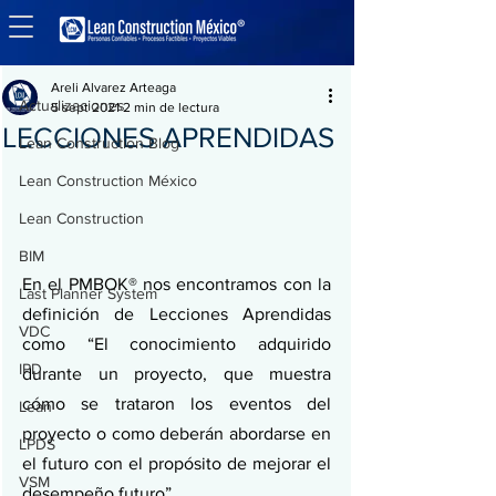
Entrada
Actualizaciones
Areli Alvarez Arteaga
Actualizaciones
5 sept 2021
2 min de lectura
LECCIONES APRENDIDAS
Lean Construction Blog
Lean Construction México
Lean Construction
BIM
En el PMBOK® nos encontramos con la 
Last Planner System
definición de Lecciones Aprendidas 
VDC
como “El conocimiento adquirido 
IPD
durante un proyecto, que muestra 
cómo se trataron los eventos del 
Lean
proyecto o como deberán abordarse en 
LPDS
el futuro con el propósito de mejorar el 
VSM
desempeño futuro”.