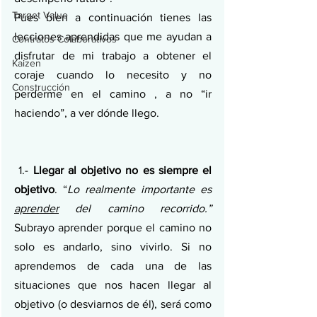
Target Value
Pues bien a continuación tienes las 
lecciones aprendidas que me ayudan a 
Contratos Colaborativos
disfrutar de mi trabajo a obtener el 
Kaizen
coraje cuando lo necesito y no 
Construcción
perderme en el camino , a no “ir 
haciendo”, a ver dónde llego.
1.- 
Llegar al objetivo no es siempre el 
objetivo
. “
Lo realmente importante es 
aprender
 del camino recorrido.”
Subrayo aprender porque el camino no 
solo es andarlo, sino vivirlo. Si no 
aprendemos de cada una de las 
situaciones que nos hacen llegar al 
objetivo (o desviarnos de él), será como 