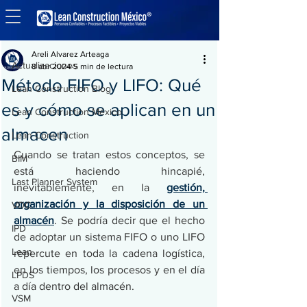
Entrada
Actualizaciones
Areli Alvarez Arteaga
Actualizaciones
8 abr 2024
5 min de lectura
Método FIFO y LIFO: Qué
Lean Construction Blog
es y cómo se aplican en un
Lean Construction México
almacen
Lean Construction
Cuando se tratan estos conceptos, se 
BIM
está haciendo hincapié, 
Last Planner System
inevitablemente, en la 
gestión, 
organización y la disposición de un 
VDC
almacén
. Se podría decir que el hecho 
IPD
de adoptar un sistema FIFO o uno LIFO 
Lean
repercute en toda la cadena logística, 
en los tiempos, los procesos y en el día 
LPDS
a día dentro del almacén. 
VSM