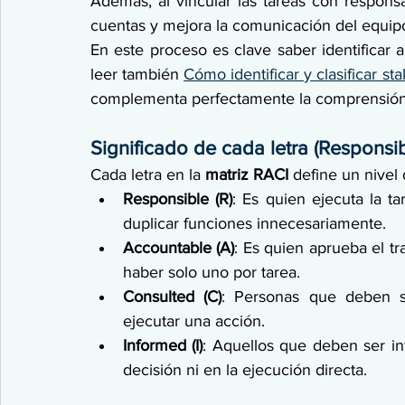
Además, al vincular las tareas con responsabl
cuentas y mejora la comunicación del equip
En este proceso es clave saber identificar 
leer también 
Cómo identificar y clasificar s
complementa perfectamente la comprensión 
Significado de cada letra (Responsi
Cada letra en la
 matriz RACI 
define un nivel 
Responsible (R)
: Es quien ejecuta la 
duplicar funciones innecesariamente.
Accountable (A)
: Es quien aprueba el t
haber solo uno por tarea.
Consulted (C)
: Personas que deben s
ejecutar una acción.
Informed (I)
: Aquellos que deben ser in
decisión ni en la ejecución directa.