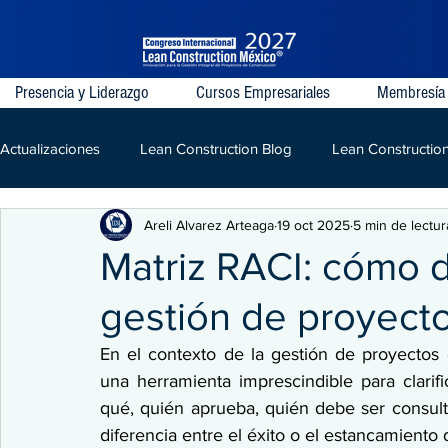
Presencia y Liderazgo
Cursos Empresariales
Membresía
Actualizaciones
Lean Construction Blog
Lean Constructio
Areli Alvarez Arteaga
19 oct 2025
5 min de lectur
Last Planner System
VDC
IPD
Lean
LPD
Matriz RACI: cómo de
gestión de proyecto
Kaizen
Construcción
En el contexto de la gestión de proyectos di
una herramienta imprescindible para clarifi
qué, quién aprueba, quién debe ser consul
diferencia entre el éxito o el estancamiento