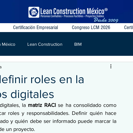
Desde
2009
Certificación Empresarial
Congreso LCM 2026
Certi
n México
Lean Construction
BIM
a
S
VSM
Target Value
Contratos Colaborativos
finir roles en la
s digitales
gitales, la 
matriz RACI
 se ha consolidado como 
car roles y responsabilidades. Definir quién hace 
tado y quién debe ser informado puede marcar la 
 de un proyecto.