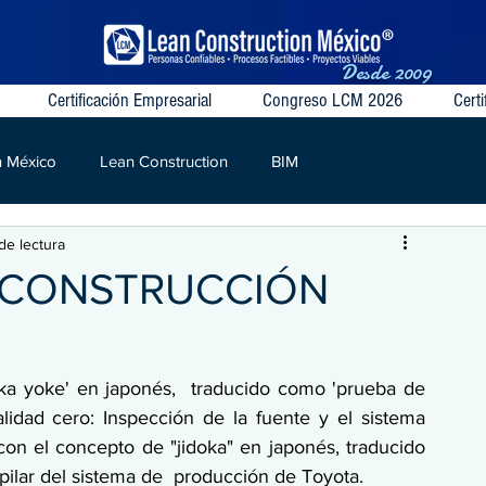
Desde
2009
Certificación Empresarial
Congreso LCM 2026
Certi
n México
Lean Construction
BIM
de lectura
S
VSM
Target Value
Contratos Colaborativos
A CONSTRUCCIÓN
oka yoke' en japonés,  traducido como 'prueba de 
alidad cero: Inspección de la fuente y el sistema 
n el concepto de "jidoka" en japonés, traducido  
ilar del sistema de  producción de Toyota.