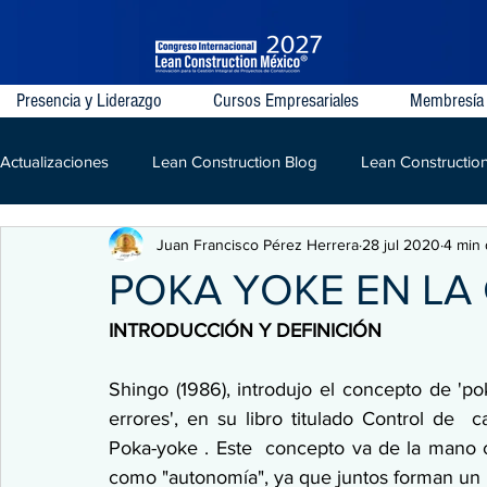
Presencia y Liderazgo
Cursos Empresariales
Membresía
Actualizaciones
Lean Construction Blog
Lean Constructio
Juan Francisco Pérez Herrera
28 jul 2020
4 min 
Last Planner System
VDC
IPD
Lean
LPD
POKA YOKE EN L
INTRODUCCIÓN Y DEFINICIÓN
Kaizen
Construcción
Shingo (1986), introdujo el concepto de 'p
errores', en su libro titulado Control de  c
Poka-yoke . Este  concepto va de la mano co
como "autonomía", ya que juntos forman un p