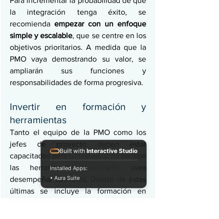
Para incrementar la probabilidad de que 
la integración tenga éxito, se 
recomienda 
empezar con un enfoque 
simple y escalable
, que se centre en los 
objetivos prioritarios. A medida que la 
PMO vaya demostrando su valor, se 
ampliarán sus funciones y 
responsabilidades de forma progresiva.
Invertir en formación y 
herramientas
Tanto el equipo de la PMO como los 
jefes de proyecto deben estar 
Built with
Interactive Studio
capacitados para su trabajo y contar con 
las herramientas necesarias para 
Installed Apps:
• Aura Suite
desempeñar sus roles. Dentro de estas 
últimas se incluye la formación en 
metodologías, software y habilidades 
de gestión del cambio.