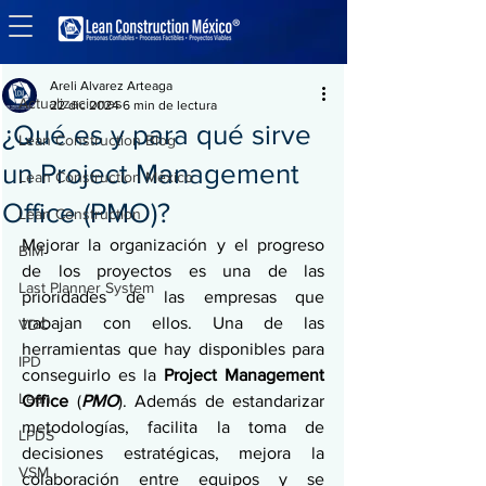
Entrada
Actualizaciones
Areli Alvarez Arteaga
Actualizaciones
22 dic 2024
6 min de lectura
¿Qué es y para qué sirve
Lean Construction Blog
un Project Management
Lean Construction México
Office (PMO)?
Lean Construction
Mejorar la organización y el progreso 
BIM
de los proyectos es una de las 
Last Planner System
prioridades de las empresas que 
trabajan con ellos. Una de las 
VDC
herramientas que hay disponibles para 
IPD
conseguirlo es la 
Project Management 
Lean
Office
 (
PMO
). Además de estandarizar 
metodologías, facilita la toma de 
LPDS
decisiones estratégicas, mejora la 
VSM
colaboración entre equipos y se 