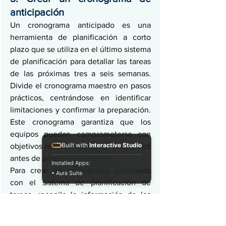
anticipación
Un cronograma anticipado es una 
herramienta de planificación a corto 
plazo que se utiliza en el último sistema 
de planificación para detallar las tareas 
de las próximas tres a seis semanas. 
Divide el cronograma maestro en pasos 
prácticos, centrándose en identificar 
limitaciones y confirmar la preparación. 
Este cronograma garantiza que los 
equipos puedan comprometerse con 
Built with
Interactive Studio
objetivos realistas y resolver obstáculos 
antes de programar el trabajo.
Installed Apps:
Para crear un cronograma anticipado 
• Aura Suite
con el sistema de planificación de 
tareas, recopile la información de los 
capataces sobre las tareas planificadas, 
su duración y sus dependencias. 