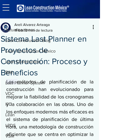
Entrada
Actualizaciones
Areli Alvarez Arteaga
Actualizaciones
11 feb
13 min de lectura
Sistema Last Planner en
Lean Construction Blog
Proyectos de
Lean Construction México
Construcción: Proceso y
Lean Construction
Beneficios
BIM
Los 
métodos de planificación de la 
Last Planner System
construcción han evolucionado para 
VDC
mejorar la fiabilidad de los cronogramas 
IPD
y la colaboración en las obras. Uno de 
los enfoques modernos más eficaces es 
Lean
el sistema de planificación de última 
LPDS
hora, una metodología de construcción 
eficiente que se centra en optimizar la 
VSM