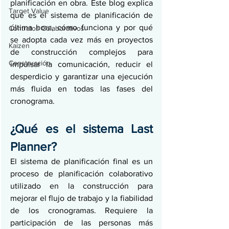
planificación en obra. Este blog explica 
Target Value
qué es el sistema de planificación de 
última hora, cómo funciona y por qué 
Contratos Colaborativos
se adopta cada vez más en proyectos 
Kaizen
de construcción complejos para 
Construcción
impulsar la comunicación, reducir el 
desperdicio y garantizar una ejecución 
más fluida en todas las fases del 
cronograma.
¿Qué es el sistema Last 
Planner?
El sistema de planificación final es un 
proceso de planificación colaborativo 
utilizado en la construcción para 
mejorar el flujo de trabajo y la fiabilidad 
de los cronogramas. Requiere la 
participación de las personas más 