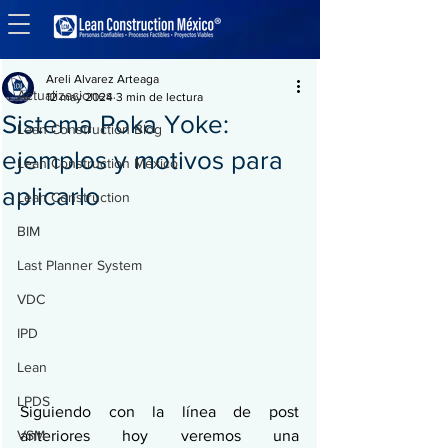
Entrada
Actualizaciones
Areli Alvarez Arteaga
Actualizaciones
12 may 2024
3 min de lectura
Sistema Poka Yoke:
Lean Construction Blog
ejemplos y motivos para
Lean Construction México
aplicarlo
Lean Construction
BIM
Last Planner System
VDC
IPD
Lean
LPDS
Siguiendo con la línea de post 
VSM
anteriores hoy veremos una 