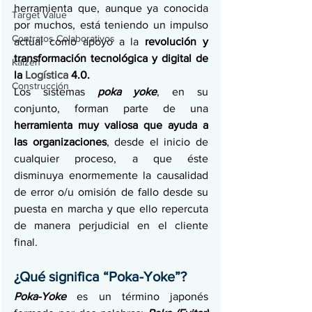
herramienta que, aunque ya conocida 
Target Value
por muchos, está teniendo un impulso 
Contratos Colaborativos
actual como apoyo a la
 revolución y 
transformación tecnológica y digital de 
Kaizen
la 
Logística
 4.0.
Construcción
Los sistemas 
poka yoke
, en su 
conjunto, forman parte de una 
herramienta muy valiosa que ayuda a 
las organizaciones
, desde el inicio de 
cualquier proceso, a que éste 
disminuya enormemente la causalidad 
de error o/u omisión de fallo desde su 
puesta en marcha y que ello repercuta 
de manera perjudicial en el cliente 
final.
¿Qué significa “Poka-Yoke”?
Poka-Yoke
 es un término japonés 