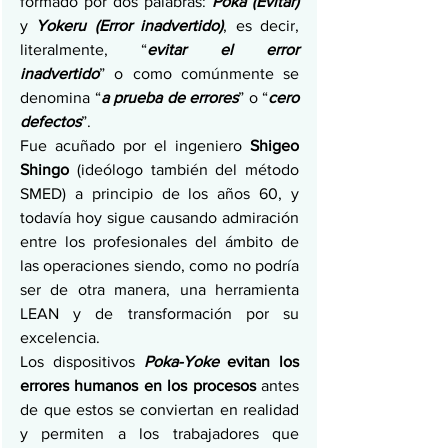
formado por dos palabras: 
Poka (Evitar)
y 
Yokeru (Error inadvertido)
, es decir, 
literalmente, “
evitar el error 
inadvertido
” o como comúnmente se 
denomina “
a prueba de errores
” o “
cero 
defectos
”.
Fue acuñado por el ingeniero 
Shigeo 
Shingo
 (ideólogo también del método 
SMED) a principio de los años 60, y 
todavía hoy sigue causando admiración 
entre los profesionales del ámbito de 
las operaciones siendo, como no podría 
ser de otra manera, una herramienta 
LEAN y de transformación por su 
excelencia.
Los dispositivos 
Poka-Yoke
 evitan los 
errores humanos en los procesos
 antes 
de que estos se conviertan en realidad 
y permiten a los trabajadores que 