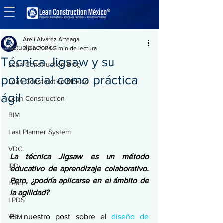
Entrada
Actualizaciones
Areli Alvarez Arteaga
Actualizaciones
2 jun 2024
5 min de lectura
Técnica Jigsaw y su
Lean Construction Blog
potencial como práctica
Lean Construction México
ágil
Lean Construction
BIM
Last Planner System
VDC
La técnica Jigsaw es un método 
IPD
educativo de aprendizaje colaborativo. 
Pero, ¿podría aplicarse en el ámbito de 
Lean
la agilidad?
LPDS
En nuestro post sobre el 
diseño de 
VSM