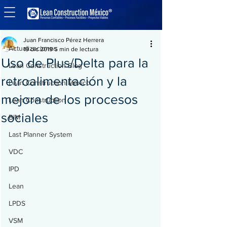
Entrada
Actualizaciones
Juan Francisco Pérez Herrera
Actualizaciones
19 dic 2019
5 min de lectura
Uso de Plus/Delta para la
Lean Construction Blog
retroalimentación y la
Lean Construction México
mejora de los procesos
Lean Construction
sociales
BIM
Last Planner System
VDC
IPD
Lean
LPDS
VSM