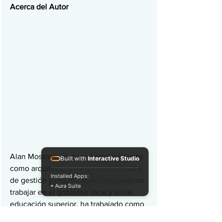
Acerca del Autor
Alan Mossman se formó originalmente 
Built with
Interactive Studio
como arquitecto y luego en desarrollo 
Installed Apps:
de gestión y organización. Después de 
• Aura Suite
trabajar en el gobierno local y en la 
educación superior, ha trabajado como 
consultor de sistemas socio-técnicos 