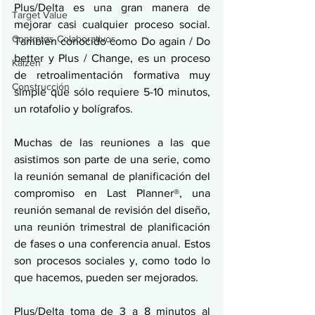
Plus/Delta es una gran manera de 
Target Value
mejorar casi cualquier proceso social. 
Contratos Colaborativos
También conocido como Do again / Do 
better y Plus / Change, es un proceso 
Kaizen
de retroalimentación formativa muy 
Construcción
simple que sólo requiere 5-10 minutos, 
un rotafolio y bolígrafos.
Muchas de las reuniones a las que 
asistimos son parte de una serie, como 
la reunión semanal de planificación del 
compromiso en Last Planner®, una 
reunión semanal de revisión del diseño, 
una reunión trimestral de planificación 
de fases o una conferencia anual. Estos 
son procesos sociales y, como todo lo 
que hacemos, pueden ser mejorados.
Plus/Delta toma de 3 a 8 minutos al 