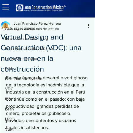
Entrada
Actualizaciones
Juan Francisco Pérez Herrera
Actualizaciones
10 jun 2020
6 min de lectura
Virtual Design and
Lean Construction Blog
Construction (VDC): una
Lean Construction México
nueva era en la
Lean Construction
construcción
BIM
En esta época de desarrollo vertiginoso 
Last Planner System
de la tecnología es inadmisible que la 
VDC
industria de la construcción en el Perú 
IPD
continúe como en el pasado: con baja 
productividad, grandes pérdidas de 
Lean
dinero, propietarios (públicos o 
LPDS
privados) descontentos y usuarios 
finales insatisfechos.
VSM