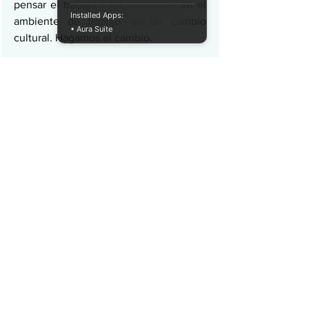
pensar el trabajo y las relaciones en el 
Installed Apps:
ambiente de trabajo, es un cambio 
• Aura Suite
cultural. Hagamos el cambio.
Fuente:
https://www.esan.edu.pe/conexion/act
ualidad/2016/10/14/virtual-design-
construction-vdc-nueva-era-
construccion/
Edición:  Juan Francisco Pérez Herrera 
· Lean Construction México
Acerca del Autor